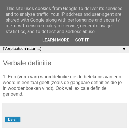
This site uses cookies from Google to deliver its services
Filosofisch Woordenboek
and to analyze traffic. Your IP address and user-agent are
shared with Google along with performance and security
metrics to ensure quality of service, generate usage
Een korte, bondige uitleg van de belangrijkste begrippen uit
statistics, and to detect and address abuse.
de filosofie.
LEARN MORE
GOT IT
▼
Verbale definitie
1. Een (vorm van) woorddefinitie die de betekenis van een
woord in een taal geeft (zoals de gangbare definities die je
in woordenboeken vindt). Ook wel lexicale definitie
genoemd.
Delen