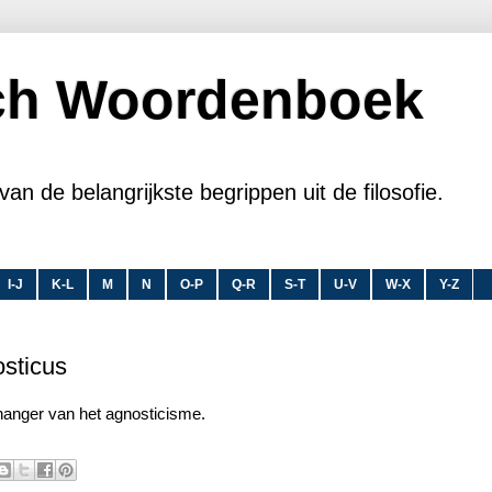
sch Woordenboek
van de belangrijkste begrippen uit de filosofie.
I-J
K-L
M
N
O-P
Q-R
S-T
U-V
W-X
Y-Z
sticus
hanger van het agnosticisme.