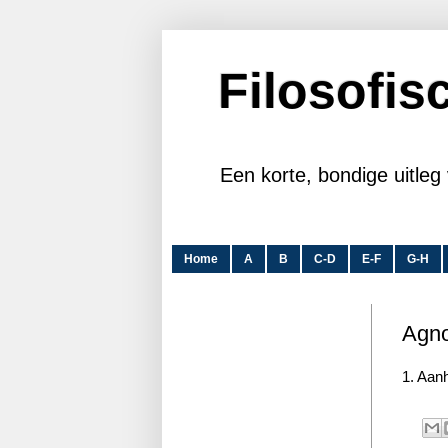
Filosofi
Een korte, bondige uitleg 
Home
A
B
C-D
E-F
G-H
Agno
1. Aan