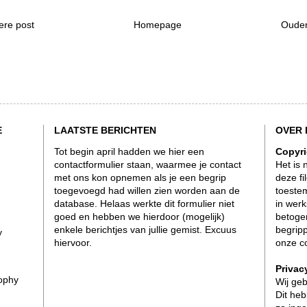
ere post
Homepage
Ouder
E
LAATSTE BERICHTEN
OVER 
Tot begin april hadden we hier een
Copyri
contactformulier staan, waarmee je contact
Het is 
met ons kon opnemen als je een begrip
deze fi
toegevoegd had willen zien worden aan de
toeste
database. Helaas werkte dit formulier niet
in werk
goed en hebben we hierdoor (mogelijk)
betogen
enkele berichtjes van jullie gemist. Excuus
begrip
y
hiervoor.
onze
c
Privac
sophy
Wij ge
Dit heb