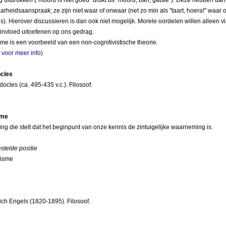
rheidsaanspraak; ze zijn niet waar of onwaar (net zo min als "taart, hoera!" waar o
s). Hierover discussieren is dan ook niet mogelijk. Morele oordelen willen alleen v
invloed uitoefenen op ons gedrag.
me is een voorbeeld van een non-cognitivistische theorie.
r voor meer info)
cles
ocles (ca. 495-435 v.c.). Filosoof.
sme
ing die stelt dat het beginpunt van onze kennis de zintuigelijke waarneming is.
telde positie
lisme
rich Engels (1820-1895). Filosoof.