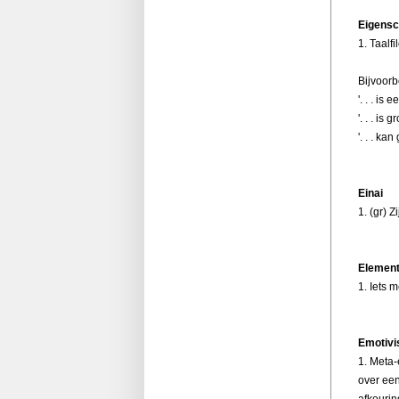
Eigens
1. Taalf
Bijvoorb
'. . . is
'. . . is g
'. . . ka
Einai
1. (gr) Zi
Elemen
1. Iets 
Emotiv
1. Meta-
over een
afkeurin