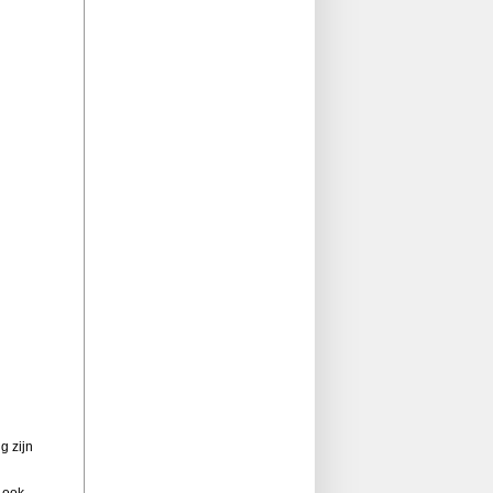
g zijn
n ook