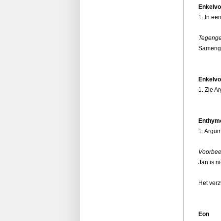
Enkelvo
1. In ee
Tegenge
Sameng
Enkelvo
1. Zie A
Enthym
1. Argu
Voorbee
Jan is ni
Het verz
Eon