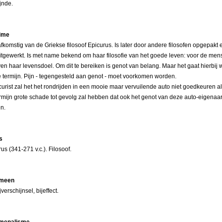
ijnde.
ime
afkomstig van de Griekse filosoof Epicurus. Is later door andere filosofen opgepakt 
itgewerkt. Is met name bekend om haar filosofie van het goede leven: voor de men
en haar levensdoel. Om dit te bereiken is genot van belang. Maar het gaat hierbij
 termijn. Pijn - tegengesteld aan genot - moet voorkomen worden.
urist zal het het rondrijden in een mooie maar vervuilende auto niet goedkeuren al
rmijn grote schade tot gevolg zal hebben dat ook het genot van deze auto-eigenaar
n.
s
rus (341-271 v.c.). Filosoof.
omeen
ijverschijnsel, bijeffect.
omenalisme