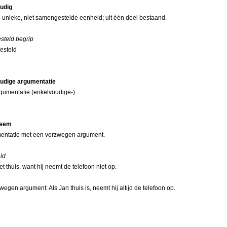
udig
n unieke, niet samengestelde eenheid; uit één deel bestaand.
steld begrip
esteld
udige argumentatie
rgumentatie (enkelvoudige-)
eem
mentatie met een verzwegen argument.
ld
et thuis, want hij neemt de telefoon niet op.
wegen argument: Als Jan thuis is, neemt hij altijd de telefoon op.