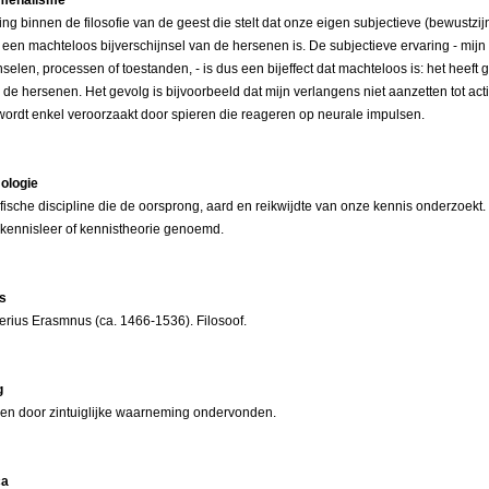
ing binnen de filosofie van de geest die stelt dat onze eigen subjectieve (bewustzij
 een machteloos bijverschijnsel van de hersenen is. De subjectieve ervaring - mij
nselen, processen of toestanden, - is dus een bijeffect dat machteloos is: het heeft 
p de hersenen. Het gevolg is bijvoorbeeld dat mijn verlangens niet aanzetten tot acti
ordt enkel veroorzaakt door spieren die reageren op neurale impulsen.
ologie
ofische discipline die de oorsprong, aard en reikwijdte van onze kennis onderzoekt
 kennisleer of kennistheorie genoemd.
s
erius Erasmnus (ca. 1466-1536). Filosoof.
g
en door zintuiglijke waarneming ondervonden.
ca