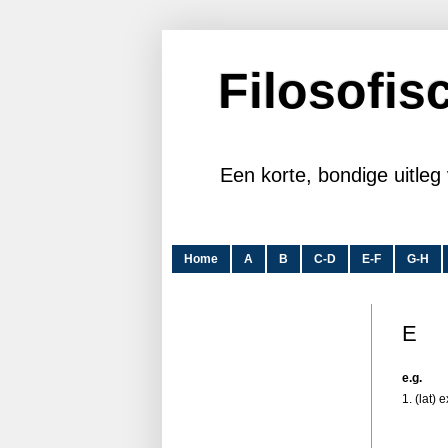
Filosofi
Een korte, bondige uitleg 
Home
A
B
C-D
E-F
G-H
E
e.g.
1. (lat) 