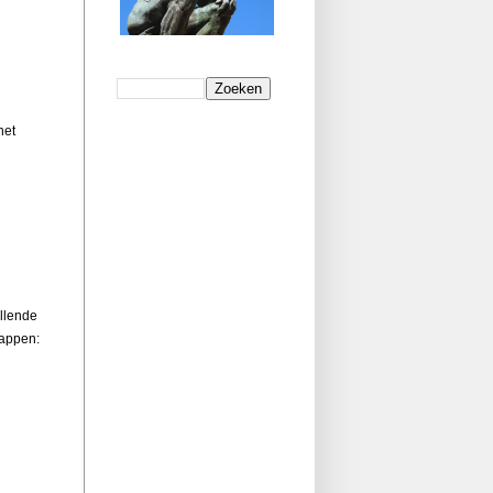
het
illende
happen: