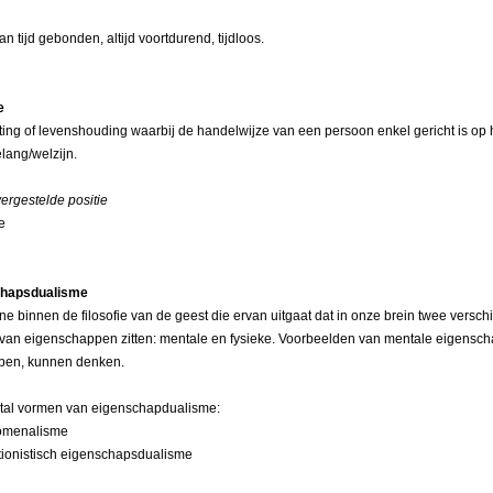
an tijd gebonden, altijd voortdurend, tijdloos.
e
ting of levenshouding waarbij de handelwijze van een persoon enkel gericht is op 
lang/welzijn.
ergestelde positie
e
chapsdualisme
ine binnen de filosofie van de geest die ervan uitgaat dat in onze brein twee versch
 van eigenschappen zitten: mentale en fysieke. Voorbeelden van mentale eigensc
bben, kunnen denken.
tal vormen van eigenschapdualisme:
nomenalisme
ctionistisch eigenschapsdualisme