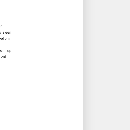
en
s is een
 wel om
s dit op
 zal