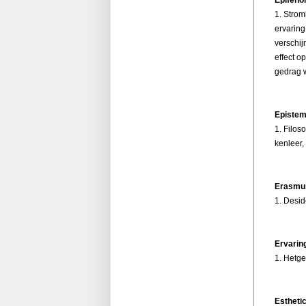
1. Strom
ervaring
verschij
effect o
gedrag w
Epistem
1. Filos
kenleer,
Erasmu
1. Desid
Ervarin
1. Hetge
Estheti