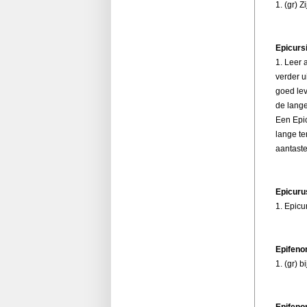
1. (gr) Z
Epicurs
1. Leer 
verder u
goed lev
de lange
Een Epic
lange te
aantaste
Epicuru
1. Epicu
Epifen
1. (gr) b
Epifen