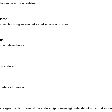
ofie van de schoonheidsleer.
cisme
sbeschouwing waarin het esthetische voorop staat.
cus
r van de esthetica.
- En anderen.
et cetera - Enzovoort.
daagse invulling: iemand die anderen (procesmatig) ondersteunt in het maken va