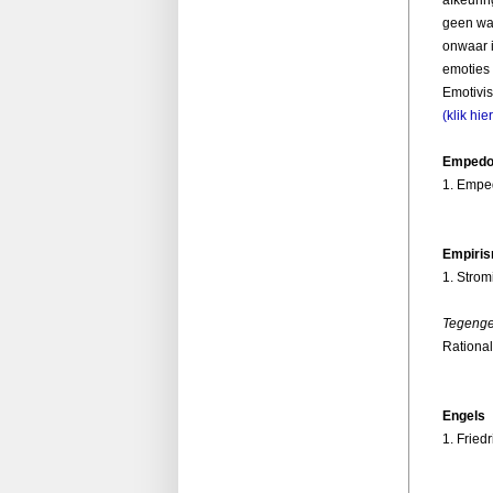
geen waa
onwaar i
emoties 
Emotivis
(klik hie
Empedo
1. Emped
Empiri
1. Strom
Tegenges
Rationa
Engels
1. Fried