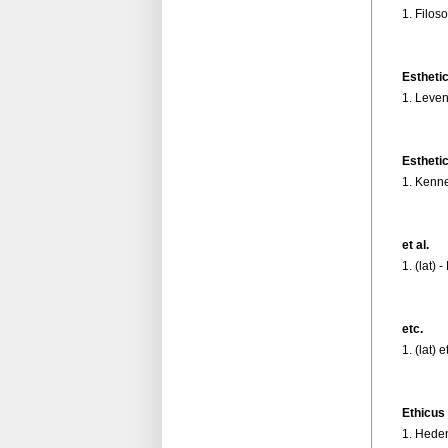
1. Filos
Estheti
1. Leven
Estheti
1. Kenne
et al.
1. (lat) 
etc.
1. (lat) 
Ethicus
1. Heden