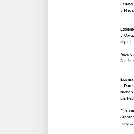
Eeuwig
1. Niet a
Egoïsm
1. Opvat
eigen be
Tegenov
Altruïsm
Eigens
1. Doctr
klassen
pijn he
Een aan
- epife
- intera