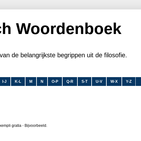
sch Woordenboek
van de belangrijkste begrippen uit de filosofie.
I-J
K-L
M
N
O-P
Q-R
S-T
U-V
W-X
Y-Z
exempli gratia - Bijvoorbeeld.