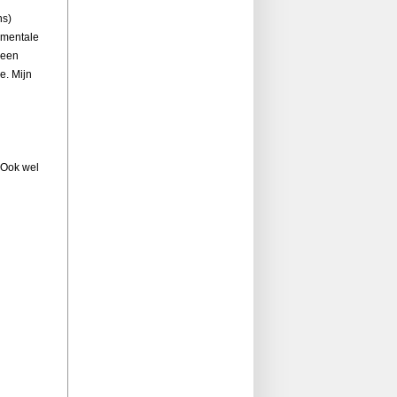
ns)
n mentale
geen
e. Mijn
. Ook wel