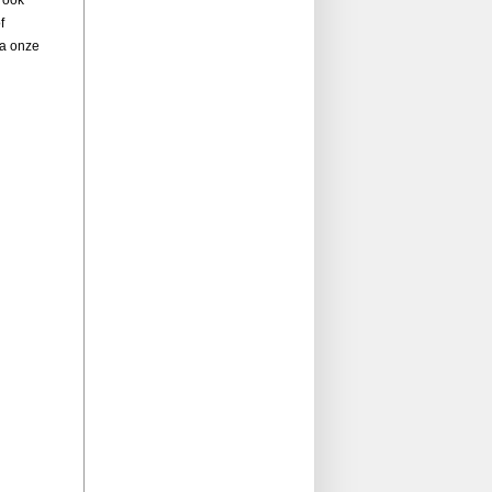
f
ia onze