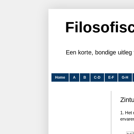
Filosofi
Een korte, bondige uitleg 
Home
A
B
C-D
E-F
G-H
Zint
1. Het
ervare