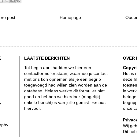
ere post
Homepage
Ouder
E
LAATSTE BERICHTEN
OVER 
Tot begin april hadden we hier een
Copyri
contactformulier staan, waarmee je contact
Het is 
met ons kon opnemen als je een begrip
deze fi
toegevoegd had willen zien worden aan de
toeste
database. Helaas werkte dit formulier niet
in werk
goed en hebben we hierdoor (mogelijk)
betogen
enkele berichtjes van jullie gemist. Excuus
begrip
y
hiervoor.
onze
c
Privac
sophy
Wij ge
Dit heb