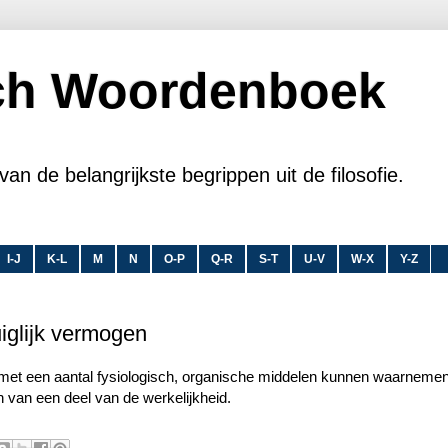
sch Woordenboek
van de belangrijkste begrippen uit de filosofie.
I-J
K-L
M
N
O-P
Q-R
S-T
U-V
W-X
Y-Z
uiglijk vermogen
 met een aantal fysiologisch, organische middelen kunnen waarneme
n van een deel van de werkelijkheid.