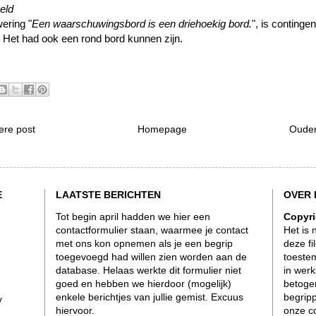
eld
ering "
Een waarschuwingsbord is een driehoekig bord.
", is contingen
. Het had ook een rond bord kunnen zijn.
ere post
Homepage
Ouder
E
LAATSTE BERICHTEN
OVER 
Tot begin april hadden we hier een
Copyri
contactformulier staan, waarmee je contact
Het is 
met ons kon opnemen als je een begrip
deze fi
toegevoegd had willen zien worden aan de
toeste
database. Helaas werkte dit formulier niet
in werk
goed en hebben we hierdoor (mogelijk)
betogen
enkele berichtjes van jullie gemist. Excuus
begrip
y
hiervoor.
onze
c