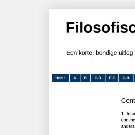
Filosofi
Een korte, bondige uitleg 
Home
A
B
C-D
E-F
G-H
Cont
1. Te 
conting
anders