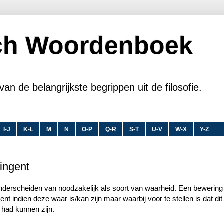
sch Woordenboek
van de belangrijkste begrippen uit de filosofie.
I-J
K-L
M
N
O-P
Q-R
S-T
U-V
W-X
Y-Z
ingent
onderscheiden van noodzakelijk als soort van waarheid. Een bewering 
ent indien deze waar is/kan zijn maar waarbij voor te stellen is dat dit
 had kunnen zijn.